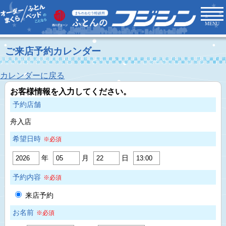
MENU
ご来店予約カレンダー
カレンダーに戻る
お客様情報を入力してください。
予約店舗
舟入店
希望日時
※必須
年
月
日
予約内容
※必須
来店予約
お名前
※必須