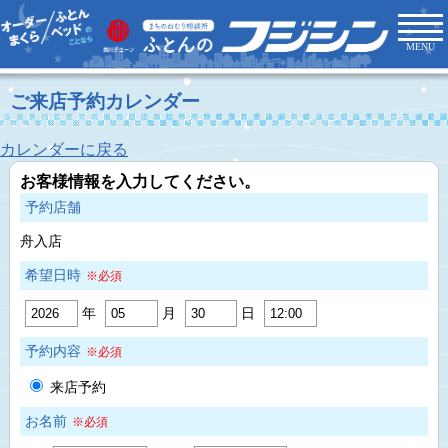
MENU
ご来店予約カレンダー
カレンダーに戻る
お客様情報を入力してください。
予約店舗
舟入店
希望日時
※必須
年
月
日
予約内容
※必須
来店予約
お名前
※必須