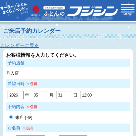
MENU
ご来店予約カレンダー
カレンダーに戻る
お客様情報を入力してください。
予約店舗
舟入店
希望日時
※必須
年
月
日
予約内容
※必須
来店予約
お名前
※必須