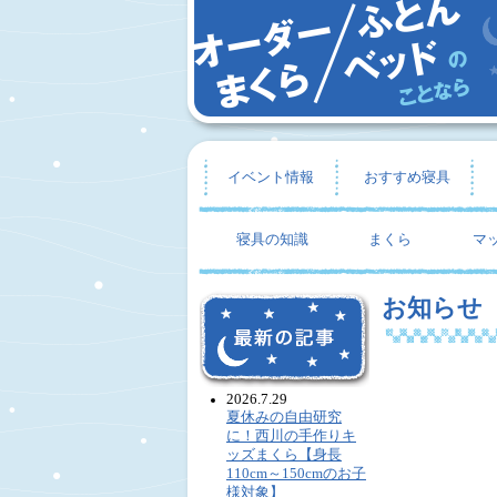
イベント情報
おすすめ寝具
寝具の知識
まくら
マ
お知らせ
2026.7.29
夏休みの自由研究
に！西川の手作りキ
ッズまくら【身長
110cm～150cmのお子
様対象】