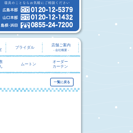
店舗ご案内
ブライダル
室
- 会社概要 -
敷
オーダー
ムートン
ん
カーテン
一覧に戻る