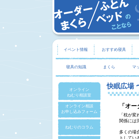
イベント情報
おすすめ寝具
寝具の知識
まくら
マ
快眠広場
オンライン
ねむり相談室
「オー
オンライン相談
お申し込みフォーム
「枕が変
関係には
ねむりのコラム
多くの場
トしてい