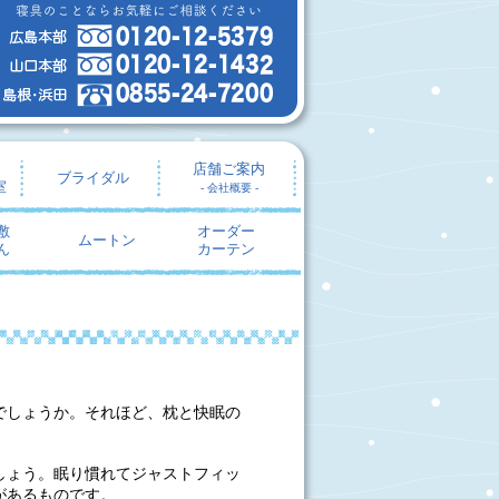
店舗ご案内
ブライダル
室
- 会社概要 -
敷
オーダー
ムートン
ん
カーテン
でしょうか。それほど、枕と快眠の
しょう。眠り慣れてジャストフィッ
があるものです。