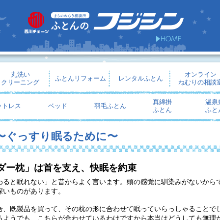
丸洗い
オンライン
ふとんリフォーム
レンタルふとん
クリーニング
ねむりの相談
真綿掛
温泉
ットレス
ベッド
羽毛ふとん
ふとん
ふと
 〜ぐっすり眠るために〜
ダー枕」は首を支え、快眠を約束
わると眠れない」と昔からよく言います。頭の感覚に馴染みがないから
深いものがあります。
合、既製品を買って、その枕の形に合わせて眠っていらっしゃることで
るようでも、こちらが合わせているわけですから本当はどうしても無理