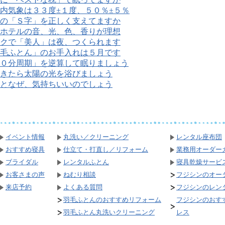
内気象は３３度±１度、５０％±５％
の「Ｓ字」を正しく支えてますか
ホテルの音、光、色、香りが理想
クで「美人」は夜、つくられます
毛ふとん」のお手入れは５月です
０分周期」を逆算して眠りましょう
きたら太陽の光を浴びましょう
となぜ、気持ちいいのでしょう
イベント情報
丸洗い／クリーニング
レンタル座布団
おすすめ寝具
仕立て・打直し／リフォーム
業務用オーダー
ブライダル
レンタルふとん
寝具乾燥サービ
お客さまの声
ねむり相談
フジシンのオー
来店予約
よくある質問
フジシンのレン
羽毛ふとんのおすすめリフォーム
フジシンのおす
羽毛ふとん丸洗いクリーニング
レス