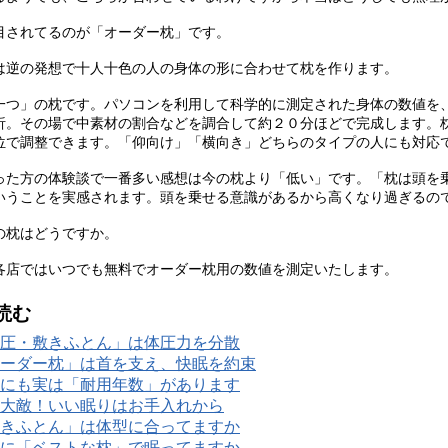
目されてるのが「オーダー枕」です。
は逆の発想で十人十色の人の身体の形に合わせて枕を作ります。
一つ」の枕です。パソコンを利用して科学的に測定された身体の数値を
析。その場で中素材の割合などを調合して約２０分ほどで完成します。
位で調整できます。「仰向け」「横向き」どちらのタイプの人にも対応
った方の体験談で一番多い感想は今の枕より「低い」です。「枕は頭を
いうことを実感されます。頭を乗せる意識があるから高くなり過ぎるの
の枕はどうですか。
各店ではいつでも無料でオーダー枕用の数値を測定いたします。
読む
圧・敷きふとん」は体圧力を分散
ーダー枕」は首を支え、快眠を約束
にも実は「耐用年数」があります
大敵！いい眠りはお手入れから
きふとん」は体型に合ってますか
に「ベストな枕」で眠ってますか