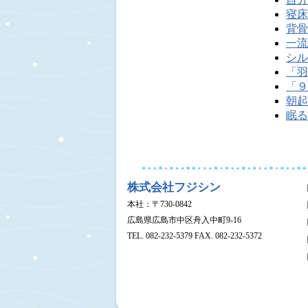
寝床
背骨
一流
シル
「羽
「９
朝起
眠る
株式会社フジシン
本社：〒730-0842
広島県広島市中区舟入中町9-16
TEL. 082-232-5379 FAX. 082-232-5372