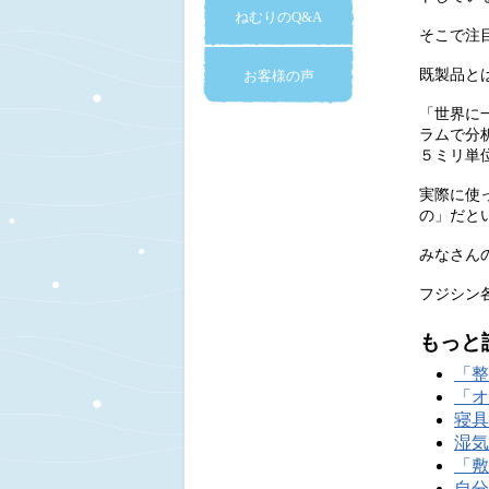
ねむりのQ&A
そこで注
既製品と
お客様の声
「世界に
ラムで分
５ミリ単
実際に使
の」だと
みなさん
フジシン
もっと
「整
「オ
寝具
湿気
「敷
自分