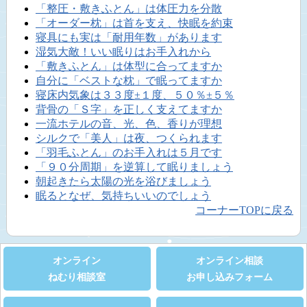
「整圧・敷きふとん」は体圧力を分散
「オーダー枕」は首を支え、快眠を約束
寝具にも実は「耐用年数」があります
湿気大敵！いい眠りはお手入れから
「敷きふとん」は体型に合ってますか
自分に「ベストな枕」で眠ってますか
寝床内気象は３３度±１度、５０％±５％
背骨の「Ｓ字」を正しく支えてますか
一流ホテルの音、光、色、香りが理想
シルクで「美人」は夜、つくられます
「羽毛ふとん」のお手入れは５月です
「９０分周期」を逆算して眠りましょう
朝起きたら太陽の光を浴びましょう
眠るとなぜ、気持ちいいのでしょう
コーナーTOPに戻る
オンライン
オンライン相談
ねむり相談室
お申し込みフォーム